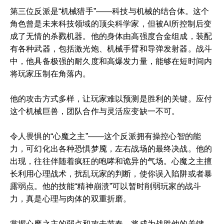
第三位反派是“机械猎手”——科技与机械的结合体。这个
角色曾是未来科技领域的顶尖科学家，但被AI所控制后变
成了无情的杀戮机器。他的身体由高强度合金组成，装配
有各种武器，包括激光炮、机械手臂和导弹发射器。战斗
中，他具备极强的耐久度和高爆发力量，能够在短时间内
将玩家压制在角落内。
他的攻击方式多样，让玩家难以预测是胜利的关键。应付
这个机械巨兽，团队合作与灵活应变缺一不可。
令人畏惧的“心魔之主”——这个反派拥有操控心智的能
力，可幻化出各种恐惧梦魇，左右战场的最终决战。他的
出现，往往伴随着疯狂的咆哮和诡异的气场。心魔之主擅
长利用心理战术，扰乱玩家的判断，使你误入陷阱或者暴
露弱点。他的技能“精神崩溃”可以暂时削弱玩家的战斗
力，真是心理与肉体的双重折磨。
掌握心魔之主的弱点和攻击节奏，将成为战胜他的关键。